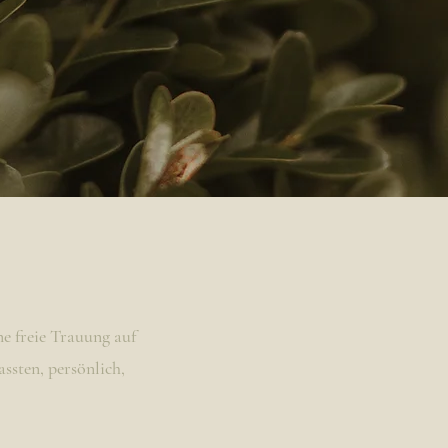
ne freie Trauung auf
ssten, persönlich,