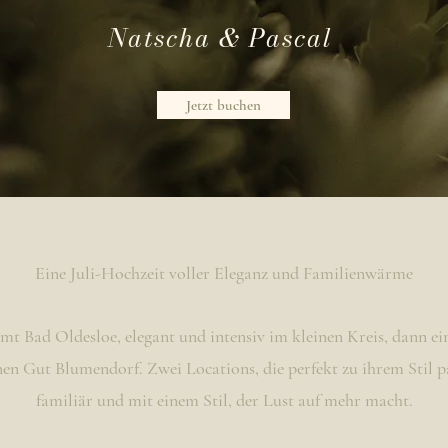
Natscha & Pascal
Jetzt buchen
Eine Juli-Hochzeit voller Eleganz und Familienwärme
t Bad Oldesloe, elegant und intensiv im kleinen Kreis, dann ei
 Gut Blumendorf. Zwei Locations, die perfekt zu ihrem Stil pa
familiär und mit einem Stil, der Lust auf mehr macht.