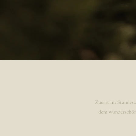
Zuerst im Standesam
dem wunderschönen